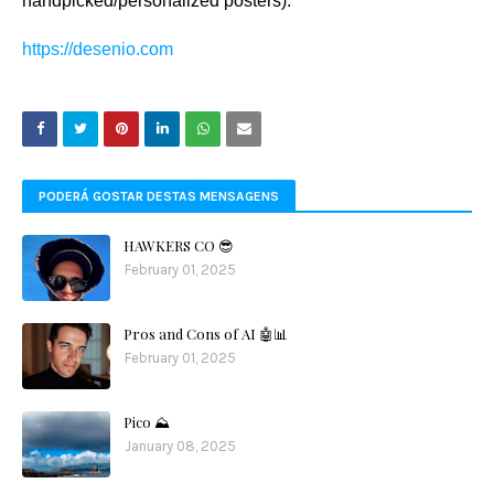
handpicked/personalized posters).
https://desenio.com
PODERÁ GOSTAR DESTAS MENSAGENS
HAWKERS CO 😎
February 01, 2025
Pros and Cons of AI 🤖📊
February 01, 2025
Pico ⛰️
January 08, 2025