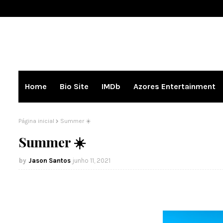
Home
Bio Site
IMDb
Azores Entertainment
Página inicial
Summer ☀️
Summer ☀️
Jason Santos
junho 11, 2021