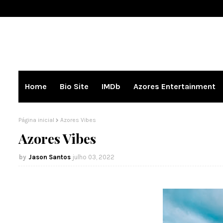
Home
Bio Site
IMDb
Azores Entertainment
Página inicial
Azores Vibes
Azores Vibes
Jason Santos
julho 03, 2022