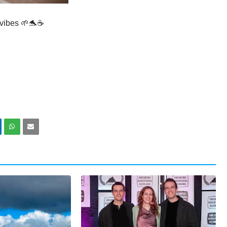
ibes 🌱🐬☕️