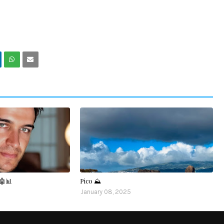
🤖📊
Pico ⛰️
January 08, 2025