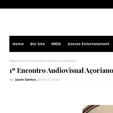
Home
Bio Site
IMDb
Azores Entertainment
Página inicial
1º Encontro Audiovisual Açoriano
1º Encontro Audiovisual Açorian
Jason Santos
janeiro 12, 2023